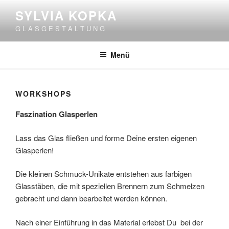
Zum
SYLVIA KOPKA
Inhalt
G L A S G E S T A L T U N G
springen
Menü
WORKSHOPS
Faszination Glasperlen
Lass das Glas fließen und forme Deine ersten eigenen
Glasperlen!
Die kleinen Schmuck-Unikate entstehen aus farbigen
Glasstäben, die mit speziellen Brennern zum Schmelzen
gebracht und dann bearbeitet werden können.
Nach einer Einführung in das Material erlebst Du bei der