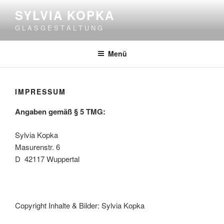
Zum
SYLVIA KOPKA
Inhalt
G L A S G E S T A L T U N G
springen
Menü
IMPRESSUM
Angaben gemäß § 5 TMG:
Sylvia Kopka
Masurenstr. 6
D 42117 Wuppertal
Copyright Inhalte & Bilder: Sylvia Kopka