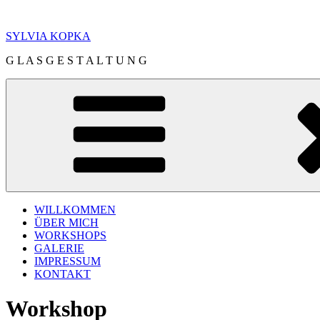
Zum
Inhalt
SYLVIA KOPKA
springen
G L A S G E S T A L T U N G
WILLKOMMEN
ÜBER MICH
WORKSHOPS
GALERIE
IMPRESSUM
KONTAKT
Workshop